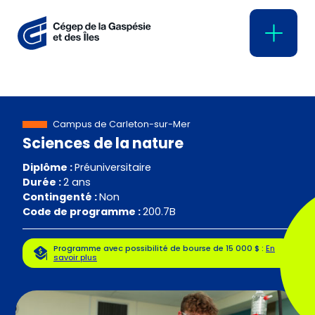
Campus de Carleton-sur-Mer
Sciences de la nature
Diplôme :
Préuniversitaire
Durée :
2 ans
Contingenté :
Non
Code de programme :
200.7B
Programme avec possibilité de bourse de 15 000 $ :
En
savoir plus