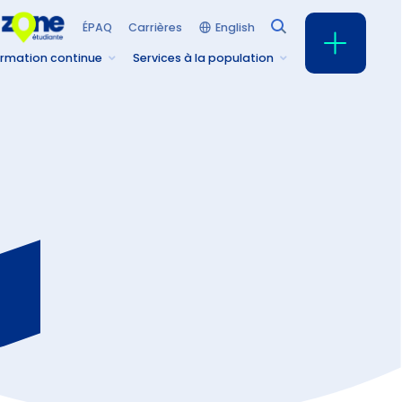
English
ÉPAQ
Carrières
rmation continue
Services à la population
propos
rvice de la recherche et de
innovation
ntres collégiaux de transfert de
chnologie (CCTT)
ntre de recherche en patrimoine
vant (CERPAV)
oupe de recherche et
expérimentation sur les forêts
urricières en milieu nordique
REFoN)
tion Recherche-études : les