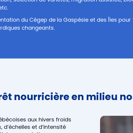
tc.
imentation du Cégep de la Gaspésie et des Îles p
ordiques changeants.
rêt nourricière en milieu 
ébécoises aux hivers froids
 d’échelles et d’intensité