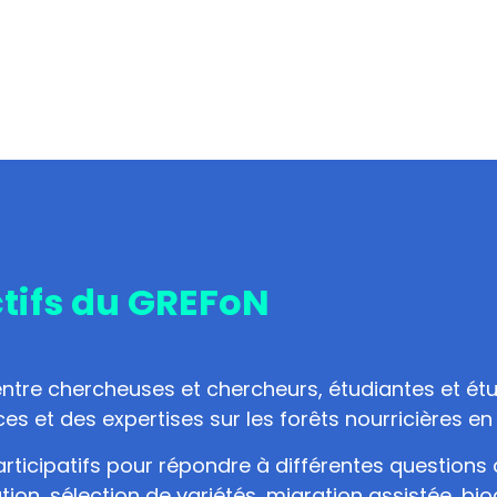
ctifs du GREFoN
tre chercheuses et chercheurs, étudiantes et étud
 et des expertises sur les forêts nourricières en 
rticipatifs pour répondre à différentes questions 
n, sélection de variétés, migration assistée, biod