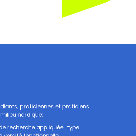
iants, praticiennes et praticiens
milieu nordique;
de recherche appliquée : type
iversité fonctionnelle,