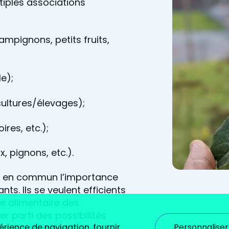
iples associations
ampignons, petits fruits,
e);
cultures/élevages);
ires, etc.);
, pignons, etc.).
t en commun l’importance
s. Ils se veulent efficients
ie alimentaire des
r parti des possibilités
Personnaliser
érience de navigation, fournir
atiques changeantes en