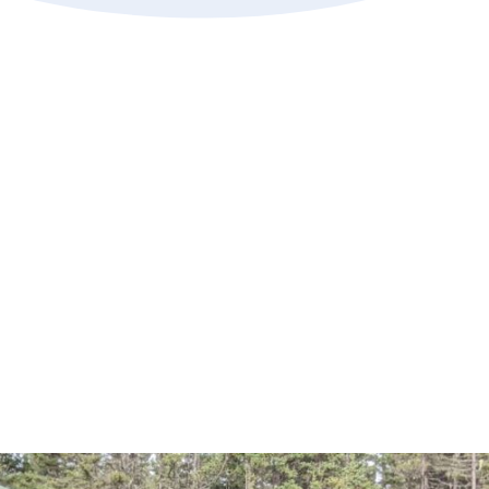
mersions en recherche
mité d’éthique de la recherche avec
s êtres humains
hique en matière d’expérimentation
r les animaux
nds de soutien à la recherche