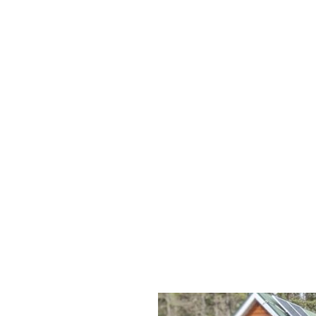
im
Co
le
Ét
su
Fo