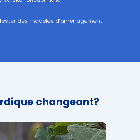
our tester des modèles d’aménagement
nordique changeant?