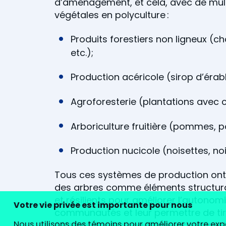
d’aménagement, et cela, avec de mult
végétales en polyculture :
Produits forestiers non ligneux (ch
etc.);
Production acéricole (sirop d’érabl
Agroforesterie (plantations avec 
Arboriculture fruitière (pommes, po
Production nucicole (noisettes, noix
Tous ces systèmes de production on
des arbres comme éléments structurant
et résilients pour améliorer l’autonom
Votre vie privée est importante pour nous
communautés et leur permettre de tire
Nous utilisons des témoins pour améliorer votre exp
offertes par les conditions agroclim