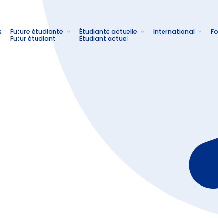
s
Future étudiante
Étudiante actuelle
International
Fo
Futur étudiant
Étudiant actuel
À 
Se
l’
Ce
te
Ce
vi
Gr
d’
no
(G
Op