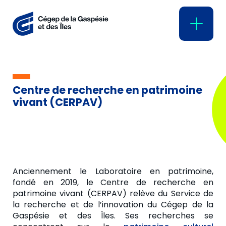
Centre de recherche en patrimoine
vivant (CERPAV)
À propos
Service de la recherche et de
l’innovation
Centres collégiaux de transfert de
technologie (CCTT)
Anciennement le Laboratoire en patrimoine,
Centre de recherche en
fondé en 2019, le Centre de recherche en
patrimoine vivant (CERPAV)
patrimoine vivant (CERPAV) relève du Service de
la recherche et de l’innovation du Cégep de la
Groupe de recherche et
Gaspésie et des Îles. Ses recherches se
d’expérimentation sur les forêts