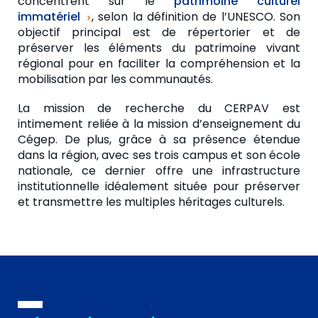
concentrent sur le
patrimoine culturel
nourricières en milieu nordique
(GREFoN)
immatériel
, selon la définition de l’UNESCO. Son
objectif principal est de répertorier et de
Option Recherche-études : les
préserver les éléments du patrimoine vivant
immersions en recherche
régional pour en faciliter la compréhension et la
mobilisation par les communautés.
Comité d’éthique de la recherche
avec les êtres humains
La mission de recherche du CERPAV est
Éthique en matière
intimement reliée à la mission d’enseignement du
d’expérimentation sur les animaux
Cégep. De plus, grâce à sa présence étendue
dans la région, avec ses trois campus et son école
Fonds de soutien à la recherche
nationale, ce dernier offre une infrastructure
institutionnelle idéalement située pour préserver
et transmettre les multiples héritages culturels.