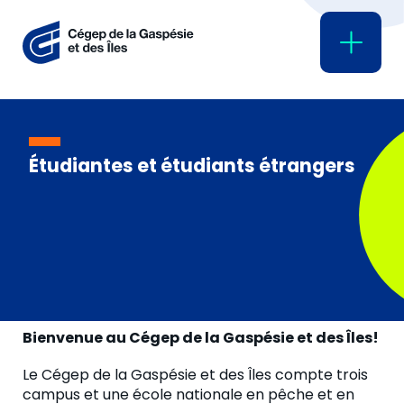
BCDI 2030
Coopération internationale
Test de connaissance du français
(TCF)
Forum international des jeunes
Étudiantes et étudiants étrangers
pour la conservation des océans
Vivez des études grandeur nature au
Québec
Bienvenue au Cégep de la Gaspésie et des Îles!
Le Cégep de la Gaspésie et des Îles compte trois
campus et une école nationale en pêche et en