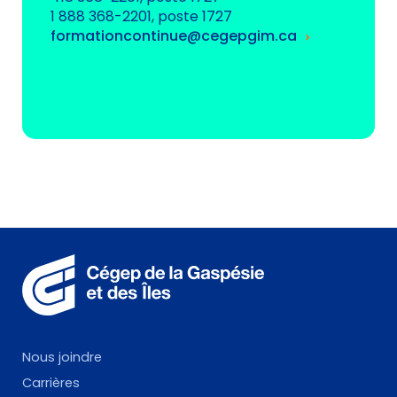
1 888 368-2201, poste 1727
formationcontinue@cegepgim.ca
Nous joindre
Carrières