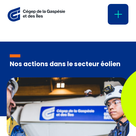
Formation continue : l’offre
globale
Attestations d’études collégiales
Reconnaissance des acquis et
des compétences (RAC)
Nos actions dans le secteur éolien
Service aux entreprises (Groupe
Collegia)
Secteur éolien
ÉPAQ – Formations réglementées
ÉPAQ – Formations sur mesure