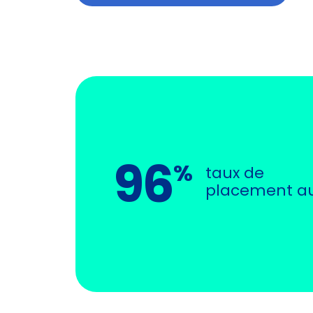
96
%
taux de
placement a