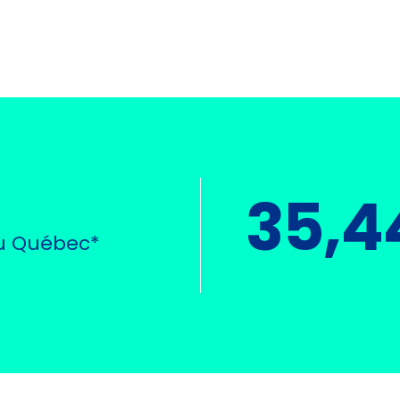
35,4
u Québec*