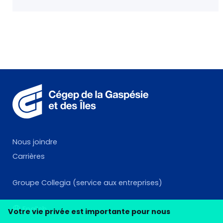
Nous joindre
Carrières
Groupe Collegia (service aux entreprises)
English
Votre vie privée est importante pour nous