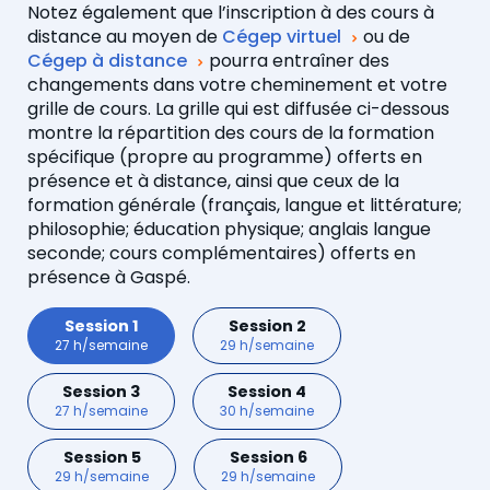
Notez également que l’inscription à des cours à
distance au moyen de
Cégep virtuel
ou de
Cégep à distance
pourra entraîner des
changements dans votre cheminement et votre
grille de cours. La grille qui est diffusée ci-dessous
montre la répartition des cours de la formation
spécifique (propre au programme) offerts en
présence et à distance, ainsi que ceux de la
formation générale (français, langue et littérature;
philosophie; éducation physique; anglais langue
seconde; cours complémentaires) offerts en
présence à Gaspé.
Session 1
Session 2
27 h/semaine
29 h/semaine
Session 3
Session 4
27 h/semaine
30 h/semaine
Session 5
Session 6
29 h/semaine
29 h/semaine