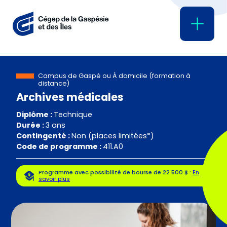
Campus de Gaspé ou À domicile (formation à
distance)
Archives médicales
Diplôme :
Technique
Durée :
3 ans
Contingenté :
Non (places limitées*)
Code de programme :
411.A0
Programme avec possibilité de bourse de 22 500 $ :
En
savoir plus