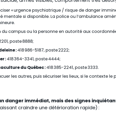
e suicide, armes visibles, comportement très désorg
iser «
urgence psychiatrique / risque de danger immin
mentale si disponible. La police ou l
’
ambulance amèner
ineure.
n du campus ou la personne en autorité aux coordonnée
201, poste 8888;
eleine :
418 986-5187, poste 2222;
r :
418 364-3341, poste 4444;
quaculture du Québec :
418 385-2241, poste 3333.
er les autres, puis sécuriser les lieux, si le contexte le 
un danger immédiat, mais des signes inquiétan
aissant craindre une détérioration rapide) :