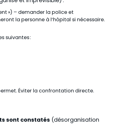
anisé et imprévisible) :
ent
»)
–
demander la police et
ont la personne à l
’
hôpital si nécessaire.
s suivantes :
permet. Éviter la confrontation directe.
ts sont constatés
(désorganisation