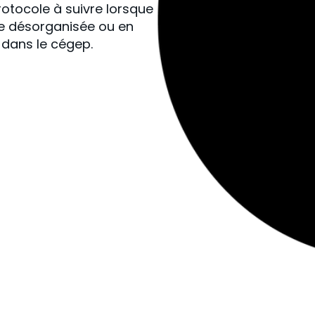
rotocole à suivre lorsque
e désorganisée ou en
s dans le
c
égep.