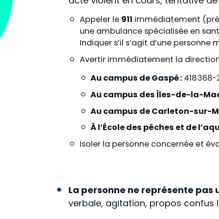
acte violent en cours, tentative d
Appeler le
911
immédiatement (préc
une ambulance spécialisée en santé 
Indiquer s
’
il s
’
agit d
’
une personne m
Avertir immédiatement la directio
Au campus de Gaspé
:
418 368-2
Au campus des Îles-de-la-Mad
Au campus de Carleton-sur-Me
À l’École des pêches et de l’a
Isoler la personne concernée et évacu
La personne ne représente pas 
verbale, agitation, propos confus l