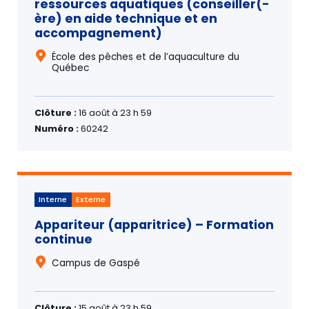
ressources aquatiques (conseiller(-
ère) en aide technique et en
accompagnement)
École des pêches et de l’aquaculture du
Québec
Clôture :
16 août à 23 h 59
Numéro :
60242
Interne
Externe
Appariteur (apparitrice) – Formation
continue
Campus de Gaspé
Clôture :
15 août à 23 h 59