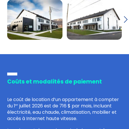
Coûts et modalités de paiement
Le coût de location d’un appartement à compter
du 1
juillet 2026 est de 716 $ par mois, incluant
er
électricité, eau chaude, climatisation, mobilier et
accès à Internet haute vitesse.