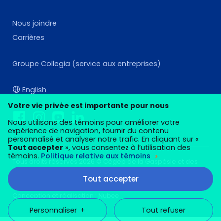
Nous joindre
Carrières
Groupe Collegia (service aux entreprises)
English
Votre vie privée est importante pour nous
Nous utilisons des témoins pour améliorer votre
expérience de navigation, fournir du contenu
personnalisé et analyser notre trafic. En cliquant sur «
Tout accepter
», vous consentez à l’utilisation des
témoins.
Politique relative aux témoins
Tous droits réservés 2026 © Cégep de la Gaspésie et des
Îles
Tout accepter
Mes préférences cookies
Conception et réalisation :
Nubee
Personnaliser
+
Tout refuser