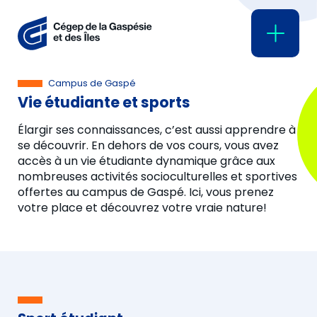
Campus de Gaspé
Vie étudiante et sports
Élarg
i
r
ses connaissances, c’est aussi apprendre à
se découvrir.
En dehors de
vos
cours,
vous
avez
accès à un vie étudiante dynamique grâce aux
nombreuses
activités
so
cio
c
ulturelles
et sportives
offertes au campus de Gaspé
.
Ici,
vous prenez
votre
place et découvre
z votr
e
vraie
natur
e!