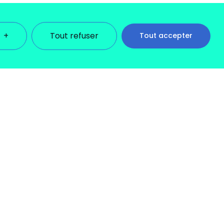
+
Tout refuser
Tout accepter
des informations détaillées sur tous les témoins sous
ateur, car ils sont indispensables pour activer les
 utilisez ce site Internet et à stocker vos préférences.
nner les paramètres de votre choix. Cependant, la
Obligatoire
e connexion sécurisée ou ajuster vos