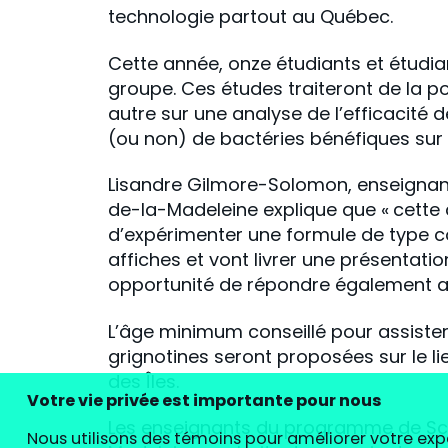
technologie partout au Québec.
Cette année, onze étudiants et étudian
groupe. Ces études traiteront de la p
autre sur une analyse de l’efficacité d
(ou non) de bactéries bénéfiques sur 
Lisandre Gilmore-Solomon, enseignan
de-la-Madeleine explique que « cette 
d’expérimenter une formule de type con
affiches et vont livrer une présentatio
opportunité de répondre également au
L’âge minimum conseillé pour assister
grignotines seront proposées sur le l
des Îles.
Votre vie privée est importante pour nous
Les enseignants du programme de Sci
Nous utilisons des témoins pour améliorer votre exp