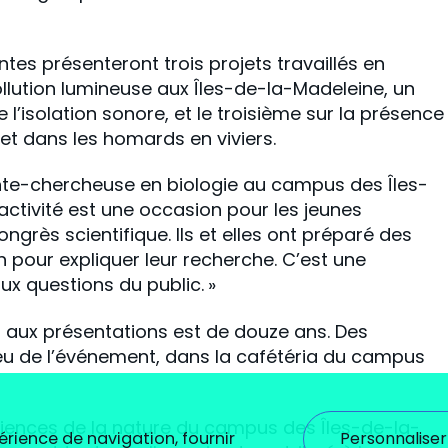
tes présenteront trois projets travaillés en
ollution lumineuse aux Îles-de-la-Madeleine, un
e l’isolation sonore, et le troisième sur la présence
et dans les homards en viviers.
te-chercheuse en biologie au campus des Îles-
activité est une occasion pour les jeunes
grès scientifique. Ils et elles ont préparé des
n pour expliquer leur recherche. C’est une
x questions du public. »
 aux présentations est de douze ans. Des
ieu de l’événement, dans la cafétéria du campus
ences de la nature du campus des Îles-de-la-
Personnaliser
érience de navigation, fournir