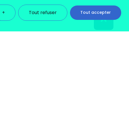
+
Tout refuser
Tout accepter
L
des informations détaillées sur tous les témoins sous
ateur, car ils sont indispensables pour activer les
 utilisez ce site Internet et à stocker vos préférences.
nner les paramètres de votre choix. Cependant, la
Obligatoire
e connexion sécurisée ou ajuster vos
e Internet. Ces témoins aident à fournir