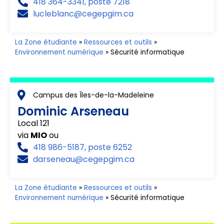
418 364-3341, poste 7218
lucleblanc@cegepgim.ca
La Zone étudiante
»
Ressources et outils
»
Environnement numérique
»
Sécurité informatique
Campus des Îles-de-la-Madeleine
Dominic Arseneau
Local 121
via
MIO
ou
418 986-5187, poste 6252
darseneau@cegepgim.ca
La Zone étudiante
»
Ressources et outils
»
Environnement numérique
»
Sécurité informatique