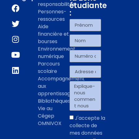
étudiante
responsabilités
:
Personnes-
ressources
Aide
financière et
bourses
Environnement
numérique
Parcours
scolaire
Accompagnement
aux
apprentissages
Bibliothèques
Vie au
Cégep
J'accepte la
OMNIVOX
collecte de
mes données