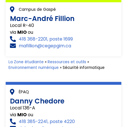
Campus de Gaspé
Marc-André Fillion
Local R-40
via
MIO
ou
418 368-2201, poste 1699
mafillion@cegepgim.ca
La Zone étudiante
»
Ressources et outils
»
Environnement numérique
»
Sécurité informatique
ÉPAQ
Danny Chedore
Local 136-A
via
MIO
ou
418 385-2241, poste 4220