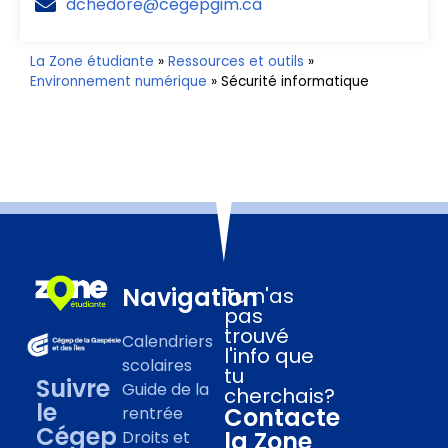
dchedore@cegepgim.ca
La Zone étudiante
»
Ressources et outils
»
Environnement numérique
»
Sécurité informatique
Navigation
Tu n'as
pas
trouvé
Calendriers
l'info que
scolaires
tu
Suivre
Guide de la
cherchais?
le
Contacte
rentrée
Cégep
la Zone
Droits et