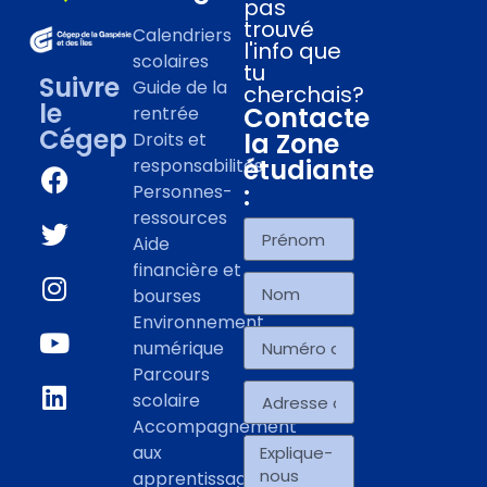
pas
trouvé
Calendriers
l'info que
scolaires
tu
Suivre
Guide de la
cherchais?
le
Contacte
rentrée
Cégep
la Zone
Droits et
étudiante
responsabilités
:
Personnes-
ressources
Aide
financière et
bourses
Environnement
numérique
Parcours
scolaire
Accompagnement
aux
apprentissages