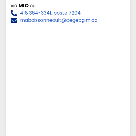
via
MIO
ou
418 364-3341, poste 7204
maboissonneault@cegepgim.ca