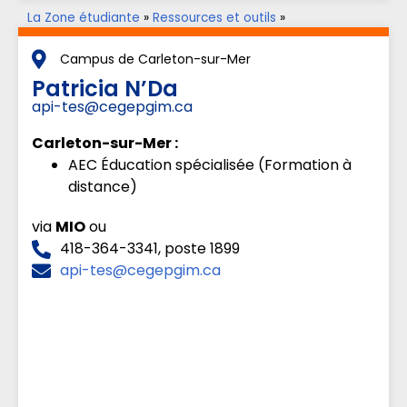
La Zone étudiante
»
Ressources et outils
»
Accompagnement aux apprentissages
»
Parents aux
études
Campus de Carleton-sur-Mer
Patricia N’Da
api-tes@cegepgim.ca
Carleton-sur-Mer :
AEC Éducation spécialisée (Formation à
distance)
via
MIO
ou
418-364-3341, poste 1899
api-tes@cegepgim.ca