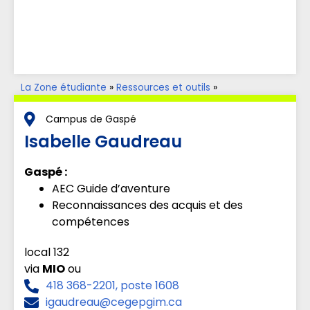
La Zone étudiante
»
Ressources et outils
»
Accompagnement aux apprentissages
»
Parents aux
études
Campus de Gaspé
Isabelle Gaudreau
Gaspé :
AEC Guide d’aventure
Reconnaissances des acquis et des
compétences
local 132
via
MIO
ou
418 368-2201, poste 1608
igaudreau@cegepgim.ca