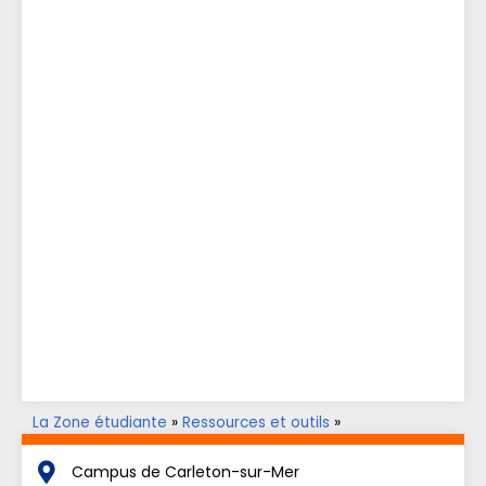
La Zone étudiante
»
Ressources et outils
»
Accompagnement aux apprentissages
»
Parents aux
études
Campus de Carleton-sur-Mer