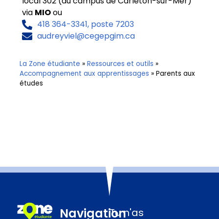
local 302 (au campus de Carleton-sur-Mer)
via
MIO
ou
418 364-3341, poste 7203
audreyviel@cegepgim.ca
La Zone étudiante
»
Ressources et outils
»
Accompagnement aux apprentissages
»
Parents aux
études
Navigation
Tu n'as