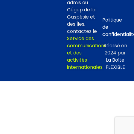
admis au
Cégep de la
Gaspésie et
Politique
des Îles,
de
contactez le
confidentialit
Service des
communications
Réalisé en
et des
2024 par
activités
La Boîte
internationales
.
FLEXIBLE