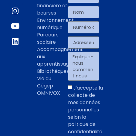
financière et
bourses
Environnement
numérique
Parcours
scolaire
Accompagnement
aux
apprentissages
Bibliothèques
Vie au
Cégep
J'accepte la
OMNIVOX
collecte de
mes données
personnelles
selon la
politique de
confidentialité.