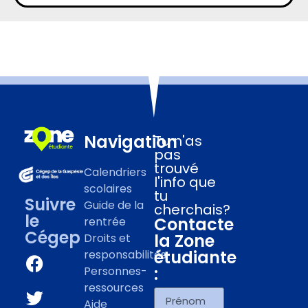
Navigation
Tu n'as
pas
trouvé
Calendriers
l'info que
scolaires
tu
Suivre
Guide de la
cherchais?
le
Contacte
rentrée
Cégep
la Zone
Droits et
étudiante
responsabilités
:
Personnes-
ressources
Aide